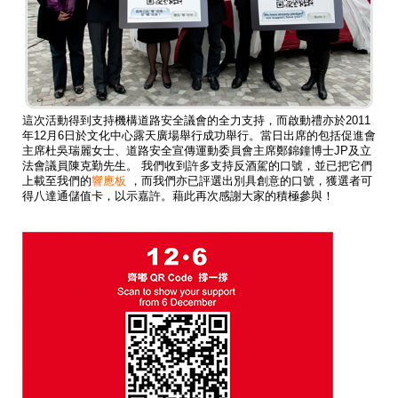
這次活動得到支持機構道路安全議會的全力支持，而啟動禮亦於2011
年12月6日於文化中心露天廣場舉行成功舉行。當日出席的包括促進會
主席杜吳瑞麗女士、道路安全宣傳運動委員會主席鄭錦鐘博士JP及立
法會議員陳克勤先生。 我們收到許多支持反酒駕的口號，並已把它們
上載至我們的
響應板
，而我們亦已評選出別具創意的口號，獲選者可
得八達通儲值卡，以示嘉許。藉此再次感謝大家的積極參與！