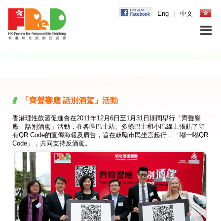
Eng
|
中文
「齊聲響應 話別酒駕」活動
香港理性飲酒促進會在2011年12月6日至1月31日期間舉行「齊聲響
應 話別酒駕」活動，在各區巴士站、多條巴士和小巴線上張貼了印
有QR Code的宣傳海報及廣告，旨在鼓勵市民坐言起行，「嘟一嘟QR
Code」，共同支持反酒駕。