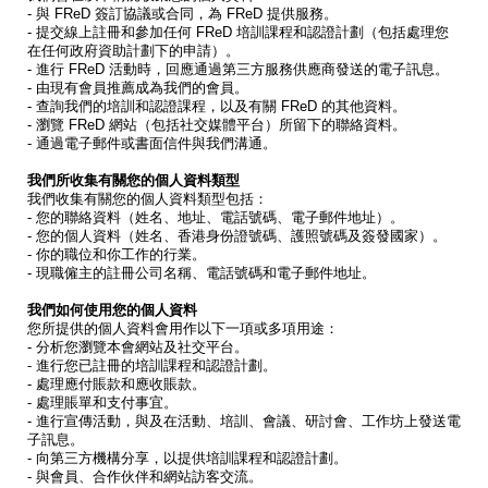
- 與 FReD 簽訂協議或合同，為 FReD 提供服務。
- 提交線上註冊和參加任何 FReD 培訓課程和認證計劃（包括處理您
在任何政府資助計劃下的申請）。
- 進行 FReD 活動時，回應通過第三方服務供應商發送的電子訊息。
- 由現有會員推薦成為我們的會員。
- 查詢我們的培訓和認證課程，以及有關 FReD 的其他資料。
- 瀏覽 FReD 網站（包括社交媒體平台）所留下的聯絡資料。
- 通過電子郵件或書面信件與我們溝通。
我們所收集有關您的個人資料類型
我們收集有關您的個人資料類型包括：
- 您的聯絡資料（姓名、地址、電話號碼、電子郵件地址）。
- 您的個人資料（姓名、香港身份證號碼、護照號碼及簽發國家）。
- 你的職位和你工作的行業。
- 現職僱主的註冊公司名稱、電話號碼和電子郵件地址。
我們如何使用您的個人資料
您所提供的個人資料會用作以下一項或多項用途：
- 分析您瀏覽本會網站及社交平台。
- 進行您已註冊的培訓課程和認證計劃。
- 處理應付賬款和應收賬款。
- 處理賬單和支付事宜。
- 進行宣傳活動，與及在活動、培訓、會議、研討會、工作坊上發送電
子訊息。
- 向第三方機構分享，以提供培訓課程和認證計劃。
- 與會員、合作伙伴和網站訪客交流。