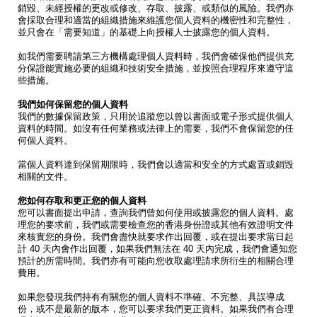
銷毀、未經授權的更改或修改、存取、披露、或類似的風險。我們亦
會採取合理和適當的組織措施來維護您個人資料的機密性和完整性，
並只會在「需要知道」的基礎上向授權人士披露您的個人資料。
如我們需要聘請第三方機構處理個人資料時，我們會確保他們提供充
分保證能實施必要的組織和技術安全措施，並按照合理程序來遵守這
些措施。
我們如何保留您的個人資料
我們的數據保留政策，只用於追蹤您以曾以書面或電子形式提供個人
資料的時間。如沒有任何業務或法律上的需要，我們不會保留您的任
何個人資料。
當個人資料達到保留期限時，我們會以適當和安全的方式處置或銷毀
相關的文件。
您如何存取和更正您的個人資料
您可以書面提出申請，查詢我們曾如何使用或披露您的個人資料。處
理您的要求前，我們或需要檢查您的香港身份證或其他有效證明文件
來核實您的身份。我們會盡快就要求作出回覆，或在提出要求當日起
計 40 天內會作出回覆，如果我們無法在 40 天內完成，我們會通知您
預計的所需時間。我們亦有可能向您收取處理請求所衍生的相關合理
費用。
如果您發現我們持有有關您的個人資料不準確、不完整、具誤導成
份，或不是最新的版本，您可以要求我們更正資料。如果我們有合理