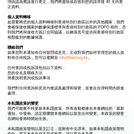
理由認為應該進行更正，我們將盡快或在收到您的請求後 40 天內更
正資料。
個人資料轉移
如需要將您的個人資料轉移到香港特別行政區以外的其他國家，我們
會確保接收國家的數據保護標準與香港特別行政區的 PDPO 相符，否
則我們將與接收方簽訂合同協議，以碓保其可提供與香港特別行政區
相類級別的數據保護。
聯絡我們
如果您對本通知有任何疑問或意見，又或對我們如何管理您的個人資
料有任何投訴，您可以電郵至
info@fred.org.hk
。
任何查詢或投訴請包括以下資料：
您的全名及聯絡方法
簡要說明查詢或投訴事項
我們對任何查詢和意見均會認真處理和保密，並會在合理時間內跟進
處理。
本私隱政策的變更
我們可能會不時更新本私隱政策。所有改動都會在本會網站的「最新
通知」中發佈。請定期瀏覽本會網站以留意任何變更。本政策的變更
在網站發佈時開始生效。
本私隱政策聲明以英文訂立，並附有中文譯本。如果本私隱政策聲明
的中、英文本有任何不符或衝突，請以英文本為準。