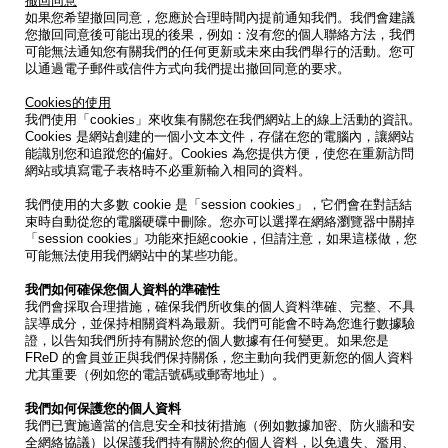
撤回同意
如果您希望撤回同意，您應於合理時間內提前通知我們。我們會建議
您撤回同意後可能出現的後果，例如：沒有您的個人聯絡方法，我們
可能無法通知您有關我們的任何更新或未來由我們舉行的活動。您可
以通過電子郵件或信件方式向我們提出撤回同意的要求。
Cookies的使用
我們使用「cookies」來收集有關您在我們網站上的線上活動的資訊。
Cookies 是網站創建的一個小文本文件，存儲在您的電腦內，讓網站
能識別您和追蹤您的偏好。Cookies 為您提供方便，使您在重新訪問
網站或填寫電子表格時不必重新輸入相同的資料。
我們使用的大多數 cookie 是「session cookies」，它們會在對話結
束時自動從您的電腦硬碟中刪除。您亦可以選擇在網絡瀏覽器中關掉
「session cookies」功能來拒絕cookie，但請注意，如果這樣做，您
可能無法使用我們網站中的某些功能。
我們如何確保您個人資料的準確性
我們會採取合理措施，確保我們所收集的個人資料準確、完整、不具
誤導成分，並保持相關資料為最新。我們可能會不時為您進行數據驗
證，以告知我們所持有關於您的個人數據有任何變更。如果您是
FReD 的會員並正與我們保持關係，您主動向我們更新您的個人資料
尤其重要（例如您的電話號碼或郵寄地址）。
我們如何保護您的個人資料
我們已實施適當的信息安全和技術措施（例如數據加密、防火牆和安
全網絡協議）以保護我們持有關於您的個人資料，以免遺失、濫用、